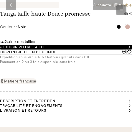
-10€ sur l'ensemble
Silhouette
0
45 €
Tanga taille haute Douce promesse
Couleur :
Noir
Guide des tailles
CHOISIR VOTRE TAILLE
DISPONIBILITÉ EN BOUTIQUE
Expédition sous 24h à 48h / Retours gratuits dans l'UE
Paiement en 2 ou 3 fois disponible, sans frais
Matière française
DESCRIPTION ET ENTRETIEN
TRAÇABILITÉ ET ENGAGEMENTS
LIVRAISON ET RETOURS