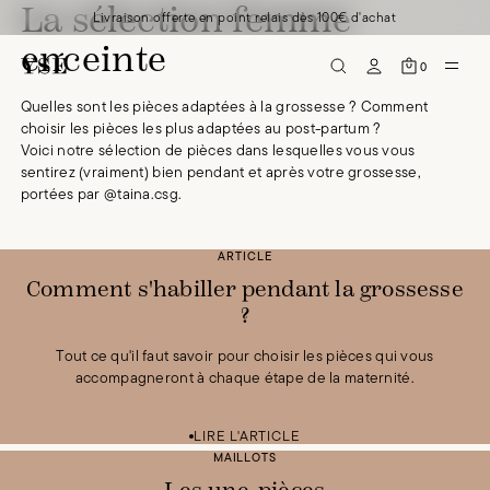
La sélection femme
Livraison offerte en point relais dès 100€ d'achat
enceinte
0
Quelles sont les pièces adaptées à la grossesse ? Comment
choisir les pièces les plus adaptées au post-partum ?
Voici notre sélection de pièces dans lesquelles vous vous
sentirez (vraiment) bien pendant et après votre grossesse,
portées par @taina.csg.
ARTICLE
Comment s'habiller pendant la grossesse
?
Tout ce qu'il faut savoir pour choisir les pièces qui vous
accompagneront à chaque étape de la maternité.
Une pièce Rêve d'horizon
95 €
Une pièce Rêve d'horizon
Une pièce Rêve d'horizon
95 €
95 €
Une pièce Rêve d'horizon
95 €
Une pièce Rêve d'horizon
Une pièce Rêve d'horizon
95 €
95 €
Une pièce Rêve d'horizon
95 €
Une pièce Rêve d'horizon
95 €
Une pièce Rêve d'horizon
95 €
LIRE L'ARTICLE
MAILLOTS