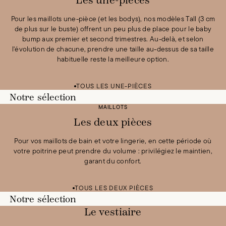
Les une-pièces
Pour les maillots une-pièce (et les bodys), nos modèles Tall (3 cm
de plus sur le buste) offrent un peu plus de place pour le baby
bump aux premier et second trimestres. Au-delà, et selon
l'évolution de chacune, prendre une taille au-dessus de sa taille
habituelle reste la meilleure option.
Voir la silhouette
Une pièce Écris-moi
95 €
TOUS LES UNE-PIÈCES
Test Bundle
80 €
/
0 €
Test Bundle
80 €
/
0 €
Test Bundle
80 €
/
0 €
Test Bundle
80 €
/
0 €
Notre sélection
TOUS NOS UNE-PIÈCE
MAILLOTS
Les deux pièces
Pour vos maillots de bain et votre lingerie, en cette période où
votre poitrine peut prendre du volume : privilégiez le maintien,
garant du confort.
Voir la silhouette
Voir la silhouette
Corbeille Peau salée
65 €
Culotte Peau salée
35 €
TOUS LES DEUX PIÈCES
Test Bundle
80 €
/
0 €
Test Bundle
80 €
/
0 €
Test Bundle
80 €
/
0 €
Test Bundle
80 €
/
0 €
Notre sélection
TOUS NOS MAILLOTS CORBEILLES
TOUS NOS DEUX PIÈCES
Le vestiaire