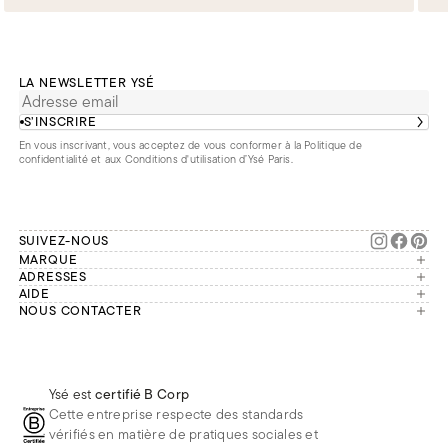
LA NEWSLETTER YSÉ
S’INSCRIRE
En vous inscrivant, vous acceptez de vous conformer à la
Politique de
confidentialité
et aux
Conditions d'utilisation d’Ysé Paris
.
SUIVEZ-NOUS
MARQUE
Manifesto
ADRESSES
Paris
AIDE
Engagements
Mon compte
NOUS CONTACTER
France
Seconde vie
Notre équipe vous répond du
Suivre ma commande
Bruxelles
Réparation
lundi au vendredi de 9h à 18h.
Effectuer un retour
Londres
Nous rejoindre
Whatsapp
Renoncer au contrat
Téléphone
Livraisons & Retours
Ysé est
certifié B Corp
E-mail
Foire aux questions
Cette entreprise respecte des standards
Réduction étudiante
vérifiés en matière de pratiques sociales et