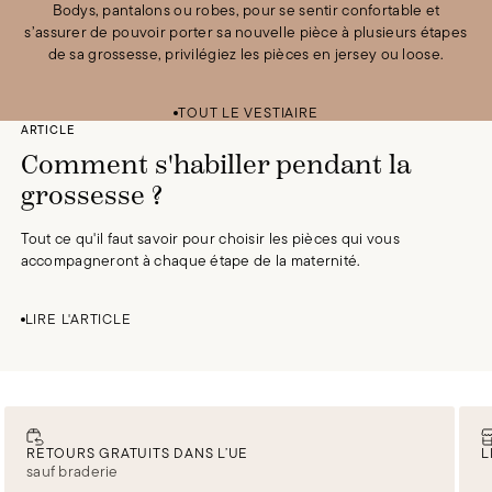
Bodys, pantalons ou robes, pour se sentir confortable et
s’assurer de pouvoir porter sa nouvelle pièce à plusieurs étapes
de sa grossesse, privilégiez les pièces en jersey ou loose.
Test Bundle
80 €
/
0 €
Test Bundle
80 €
/
0 €
Test Bundle
80 €
/
0 €
Test Bundle
80 €
/
0 €
TOUT LE VESTIAIRE
ARTICLE
Comment s'habiller pendant la
grossesse ?
Tout ce qu'il faut savoir pour choisir les pièces qui vous
accompagneront à chaque étape de la maternité.
LIRE L'ARTICLE
RETOURS GRATUITS DANS L’UE
L
sauf braderie