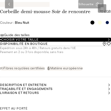
Silhouette
0
70 £GB
Corbeille demi-mousse Soir de rencontre
Couleur :
Bleu Nuit
Guide des tailles
CHOISIR VOTRE TAILLE
DISPONIBILITÉ EN BOUTIQUE
Expédition sous 24h à 48h / Retours gratuits dans l'UE
Paiement en 2 ou 3 fois disponible, sans frais
Fibres recyclées certifiées
Matière européenne
DESCRIPTION ET ENTRETIEN
TRAÇABILITÉ ET ENGAGEMENTS
LIVRAISON ET RETOURS
NÚRIA
NÚRIA
NÚRIA
NÚRIA
NÚRIA
MALU
FAIT
FAIT
FAIT
FAIT
FAIT
FAIT
DU
DU
DU
DU
DU
DU
85B
85B
85B
85B
85B
NÚRIA FAIT DU 85B
85B
EFFET AU PORTÉ