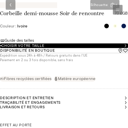
Silhouette
0
70 £GB
Corbeille demi-mousse Soir de rencontre
Couleur :
Ivoire
Guide des tailles
CHOISIR VOTRE TAILLE
DISPONIBILITÉ EN BOUTIQUE
Expédition sous 24h à 48h / Retours gratuits dans l'UE
Paiement en 2 ou 3 fois disponible, sans frais
Fibres recyclées certifiées
Matière européenne
DESCRIPTION ET ENTRETIEN
TRAÇABILITÉ ET ENGAGEMENTS
LIVRAISON ET RETOURS
JEANNE
SSANDRA
SSANDRA
FAIT DU
T DU 85B
T DU 85B
ALESSANDRA FAIT DU 85B
85B
EFFET AU PORTÉ