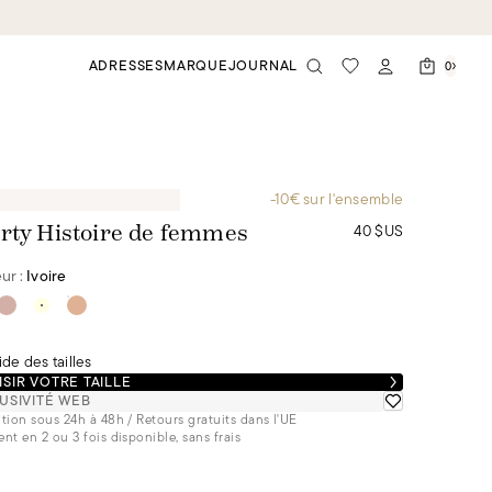
ADRESSES
MARQUE
JOURNAL
0
-10€ sur l'ensemble
40 $US
rty Histoire de femmes
ur :
Ivoire
de des tailles
SIR VOTRE TAILLE
USIVITÉ WEB
tion sous 24h à 48h / Retours gratuits dans l'UE
nt en 2 ou 3 fois disponible, sans frais