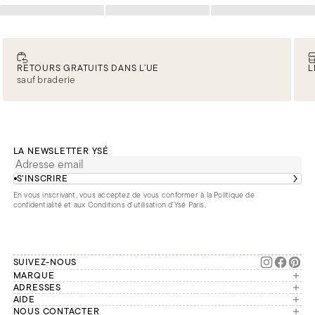
Chargement
Chargement
Chargement
RETOURS GRATUITS DANS L’UE
L
sauf braderie
LA NEWSLETTER YSÉ
S’INSCRIRE
En vous inscrivant, vous acceptez de vous conformer à la
Politique de
confidentialité
et aux
Conditions d'utilisation d’Ysé Paris
.
SUIVEZ-NOUS
MARQUE
Manifesto
ADRESSES
Paris
AIDE
Engagements
Mon compte
NOUS CONTACTER
France