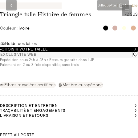
-10€ sur l'ensemble
Silhouette
0
72 $US
Triangle tulle Histoire de femmes
Couleur :
Ivoire
Guide des tailles
CHOISIR VOTRE TAILLE
EXCLUSIVITÉ WEB
Expédition sous 24h à 48h / Retours gratuits dans l'UE
Paiement en 2 ou 3 fois disponible, sans frais
Fibres recyclées certifiées
Matière européenne
DESCRIPTION ET ENTRETIEN
TRAÇABILITÉ ET ENGAGEMENTS
LIVRAISON ET RETOURS
MALU
MALU
MALU
MALU
MALU
FAIT
FAIT
FAIT
FAIT
FAIT
DU
DU
DU
DU
DU
85B
85B
85B
85B
85B
MALU FAIT DU 85B
EFFET AU PORTÉ