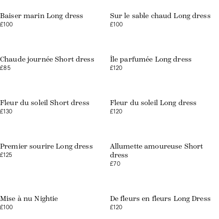
Baiser marin Long dress
Sur le sable chaud Long dress
£100
£100
Web exclusive
Web exclusive
Chaude journée Short dress
Île parfumée Long dress
£85
£120
Web exclusive
Web exclusive
Fleur du soleil Short dress
Fleur du soleil Long dress
£130
£120
Web exclusive
Web exclusive
Premier sourire Long dress
Allumette amoureuse Short
£125
dress
£70
Web exclusive
Web exclusive
Mise à nu Nightie
De fleurs en fleurs Long Dress
£100
£120