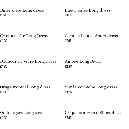
Dîner d'été Long dress
Lueur salée Long dress
£120
£100
Web exclusive
Web exclusive
Croquer l'été Long Dress
Coeur à l'ouest Short dress
£120
£85
Web exclusive
Douceur de vivre Long dress
Amore Long Dress
£130
£120
Orage tropical Long dress
Sur la corniche Long dress
£120
£125
Onde légère Long dress
Crique ombragée Short dress
£120
£85