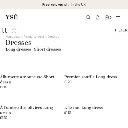
Free returns
within the UK
0
FILTER
Homepage
Ready-to-wear
Dresses
Dresses
Long dresses
Short dresses
Web exclusive
Web exclusive
Allumette amoureuse Short
Premier souffle Long dress
£120
dress
£70
Web exclusive
À l'ombre des oliviers Long
L'île nue Long dress
£110
dress
£120