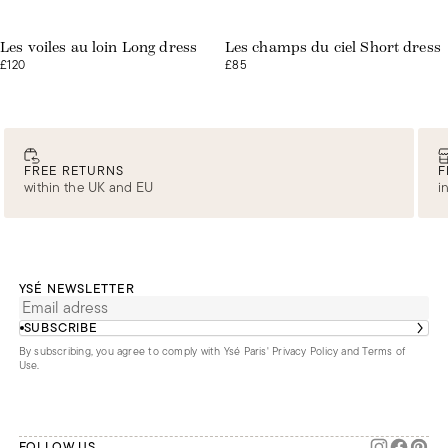
Web exclusive
Les voiles au loin Long dress
Les champs du ciel Short dress
£120
£85
FREE RETURNS
F
within the UK and EU
i
YSÉ NEWSLETTER
SUBSCRIBE
By subscribing, you agree to comply with Ysé Paris'
Privacy Policy and Terms of
Use
.
FOLLOW US