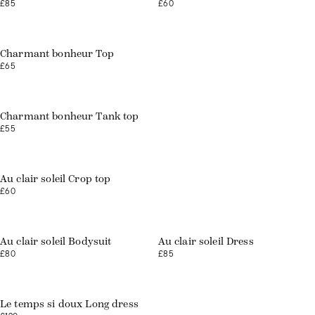
£85
£60
Charmant bonheur Top
£65
Charmant bonheur Tank top
£55
Web exclusive
Au clair soleil Crop top
£60
Web exclusive
Web exclusive
Au clair soleil Bodysuit
Au clair soleil Dress
£80
£85
Web exclusive
Le temps si doux Long dress