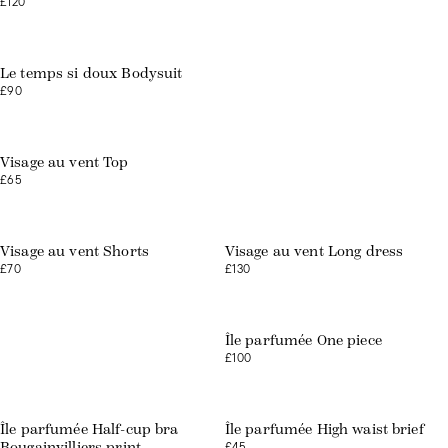
£120
Web exclusive
Le temps si doux Bodysuit
£90
Visage au vent Top
£65
Visage au vent Shorts
Visage au vent Long dress
£70
£130
Swimwear
Île parfumée One piece
£100
Île parfumée Half-cup bra
Île parfumée High waist brief
£45
Bougainvilliers print