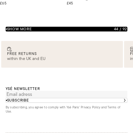
£65
£45
SHOW MORE
44
/
92
FREE RETURNS
F
within the UK and EU
i
YSÉ NEWSLETTER
SUBSCRIBE
By subscribing, you agree to comply with Ysé Paris'
Privacy Policy and Terms of
Use
.