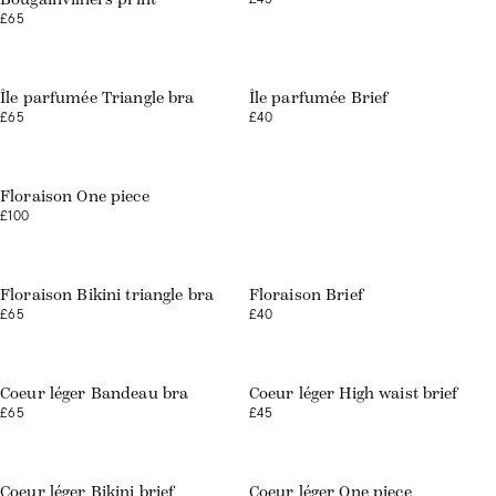
£65
Île parfumée Triangle bra
Île parfumée Brief
£65
£40
Web exclusive
Floraison One piece
£100
Floraison Bikini triangle bra
Floraison Brief
£65
£40
Web exclusive
Web exclusive
Coeur léger Bandeau bra
Coeur léger High waist brief
£65
£45
Web exclusive
Web exclusive
Coeur léger Bikini brief
Coeur léger One piece