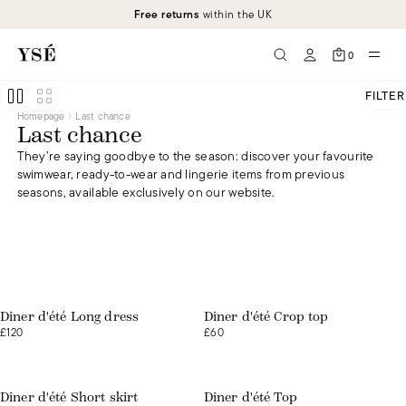
Free returns
within the UK
0
FILTER
Homepage
Last chance
Last chance
They’re saying goodbye to the season: discover your favourite
swimwear, ready-to-wear and lingerie items from previous
seasons, available exclusively on our website.
Web exclusive
Ready-to-wear
Dîner d'été Long dress
Dîner d'été Crop top
£120
£60
Web exclusive
Web exclusive
Dîner d'été Short skirt
Dîner d'été Top