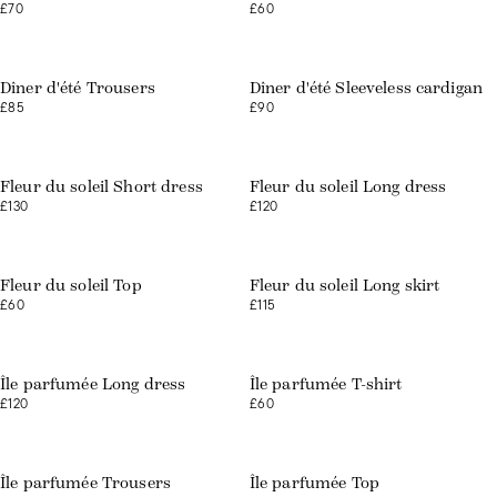
£70
£60
Web exclusive
Web exclusive
Dîner d'été Trousers
Dîner d'été Sleeveless cardigan
£85
£90
Web exclusive
Web exclusive
Fleur du soleil Short dress
Fleur du soleil Long dress
£130
£120
Web exclusive
Web exclusive
Fleur du soleil Top
Fleur du soleil Long skirt
£60
£115
Web exclusive
Web exclusive
Île parfumée Long dress
Île parfumée T-shirt
£120
£60
Web exclusive
Web exclusive
Île parfumée Trousers
Île parfumée Top