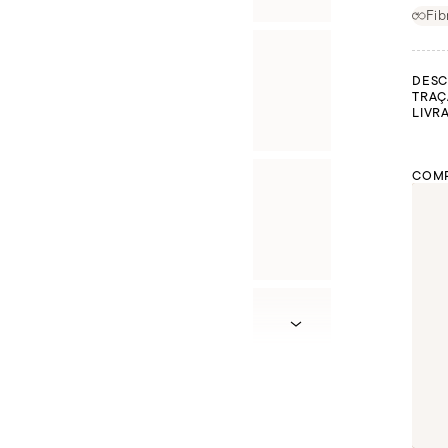
Fib
DESC
TRAÇ
LIVR
COMP