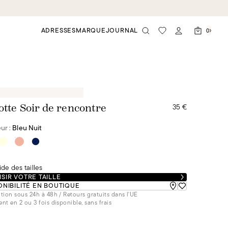
ADRESSES
MARQUE
JOURNAL
0
35 €
otte Soir de rencontre
ur :
Bleu Nuit
de des tailles
SIR VOTRE TAILLE
ONIBILITÉ EN BOUTIQUE
tion sous 24h à 48h / Retours gratuits dans l'UE
nt en 2 ou 3 fois disponible, sans frais