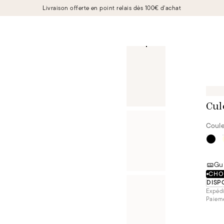
Livraison offerte en point relais dès 100€ d'achat
Cul
Coule
Gui
CHOI
DISP
Expédi
Paieme