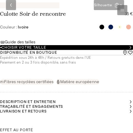
Silhouette
0
35 €
Culotte Soir de rencontre
Couleur :
Ivoire
Guide des tailles
CHOISIR VOTRE TAILLE
DISPONIBILITÉ EN BOUTIQUE
Expédition sous 24h à 48h / Retours gratuits dans l'UE
Paiement en 2 ou 3 fois disponible, sans frais
Fibres recyclées certifiées
Matière européenne
DESCRIPTION ET ENTRETIEN
TRAÇABILITÉ ET ENGAGEMENTS
LIVRAISON ET RETOURS
EANNE
EANNE
KAIROON
PORTE
PORTE
PORTE
DU 36
DU 36
JEANNE PORTE DU 36
DU 40
EFFET AU PORTÉ