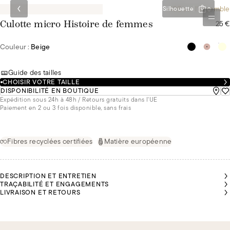
-10€ sur l'ensemble
Silhouette
0
25 €
Culotte micro Histoire de femmes
Couleur :
Beige
Guide des tailles
CHOISIR VOTRE TAILLE
DISPONIBILITÉ EN BOUTIQUE
Expédition sous 24h à 48h / Retours gratuits dans l'UE
Paiement en 2 ou 3 fois disponible, sans frais
Fibres recyclées certifiées
Matière européenne
DESCRIPTION ET ENTRETIEN
TRAÇABILITÉ ET ENGAGEMENTS
LIVRAISON ET RETOURS