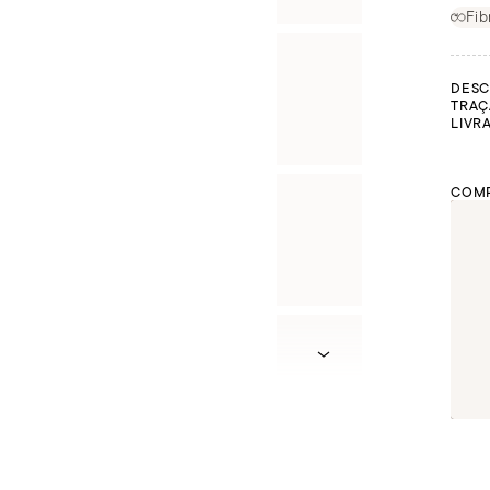
Fib
DESC
TRAÇ
LIVR
COMP