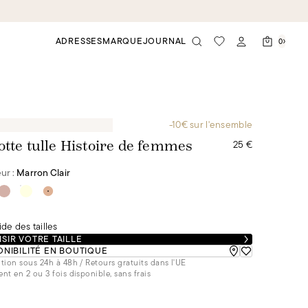
ADRESSES
MARQUE
JOURNAL
0
-10€ sur l'ensemble
25 €
otte tulle Histoire de femmes
ur :
Marron Clair
de des tailles
SIR VOTRE TAILLE
ONIBILITÉ EN BOUTIQUE
tion sous 24h à 48h / Retours gratuits dans l'UE
nt en 2 ou 3 fois disponible, sans frais