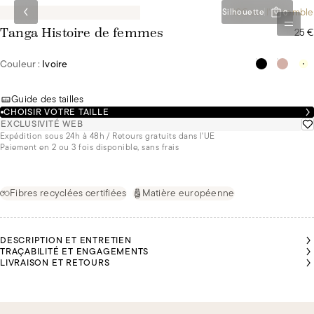
-10€ sur l'ensemble
Silhouette
0
25 €
Tanga Histoire de femmes
Couleur :
Ivoire
Guide des tailles
CHOISIR VOTRE TAILLE
EXCLUSIVITÉ WEB
Expédition sous 24h à 48h / Retours gratuits dans l'UE
Paiement en 2 ou 3 fois disponible, sans frais
Fibres recyclées certifiées
Matière européenne
DESCRIPTION ET ENTRETIEN
TRAÇABILITÉ ET ENGAGEMENTS
LIVRAISON ET RETOURS