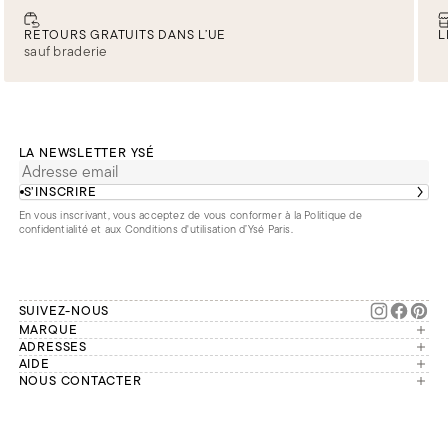
RETOURS GRATUITS DANS L’UE
L
sauf braderie
LA NEWSLETTER YSÉ
S’INSCRIRE
En vous inscrivant, vous acceptez de vous conformer à la
Politique de
confidentialité
et aux
Conditions d'utilisation d’Ysé Paris
.
SUIVEZ-NOUS
MARQUE
Manifesto
ADRESSES
Paris
AIDE
Engagements
Mon compte
NOUS CONTACTER
France
Seconde vie
Notre équipe vous répond du
Suivre ma commande
Bruxelles
Réparation
lundi au vendredi de 9h à 18h.
Effectuer un retour
Londres
Nous rejoindre
Whatsapp
Renoncer au contrat