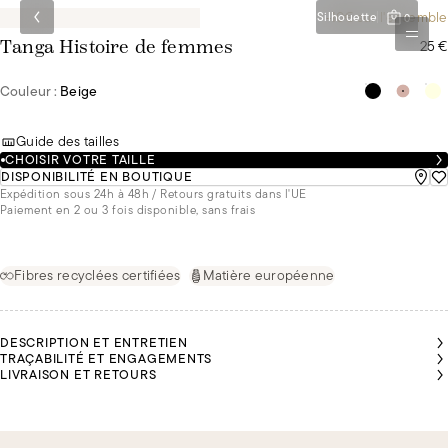
-10€ sur l'ensemble
Silhouette
0
25 €
Tanga Histoire de femmes
Couleur :
Beige
Guide des tailles
CHOISIR VOTRE TAILLE
DISPONIBILITÉ EN BOUTIQUE
Expédition sous 24h à 48h / Retours gratuits dans l'UE
Paiement en 2 ou 3 fois disponible, sans frais
Fibres recyclées certifiées
Matière européenne
DESCRIPTION ET ENTRETIEN
TRAÇABILITÉ ET ENGAGEMENTS
LIVRAISON ET RETOURS