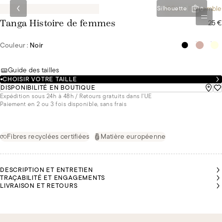
-10€ sur l'ensemble
Silhouette
0
25 €
Tanga Histoire de femmes
Couleur :
Noir
Guide des tailles
CHOISIR VOTRE TAILLE
DISPONIBILITÉ EN BOUTIQUE
Expédition sous 24h à 48h / Retours gratuits dans l'UE
Paiement en 2 ou 3 fois disponible, sans frais
Fibres recyclées certifiées
Matière européenne
DESCRIPTION ET ENTRETIEN
TRAÇABILITÉ ET ENGAGEMENTS
LIVRAISON ET RETOURS